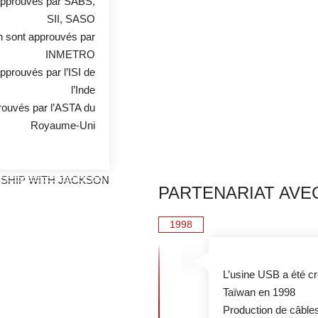
 approuvés par SABS,
SII, SASO
on sont approuvés par
INMETRO
pprouvés par l’ISI de
l’Inde
prouvés par l’ASTA du
Royaume-Uni
PARTENARIAT AVE
1998
L’usine USB a été cr
Taïwan en 1998
Production de câbles