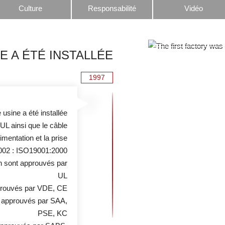
Culture
Responsabilité
Vidéo
E A ÉTÉ INSTALLÉE
1997
 usine a été installée
 UL ainsi que le câble
limentation et la prise
002 : ISO19001:2000
ion sont approuvés par
UL
pprouvés par VDE, CE
t approuvés par SAA,
PSE, KC