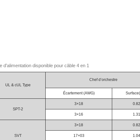
e d’alimentation disponible pour câble 4 en 1
Chef d’orchestre
UL & cUL Type
Écartement (AWG)
Surface
3×18
0.8
SPT-2
3×16
1.3
3×18
0.8
SVT
17×03
1.0