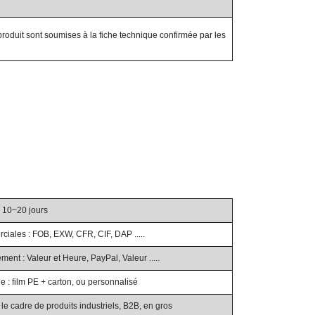
roduit sont soumises à la fiche technique confirmée par les
: 10~20 jours
iales : FOB, EXW, CFR, CIF, DAP .....
ent : Valeur et Heure, PayPal, Valeur .....
e : film PE + carton, ou personnalisé
le cadre de produits industriels, B2B, en gros