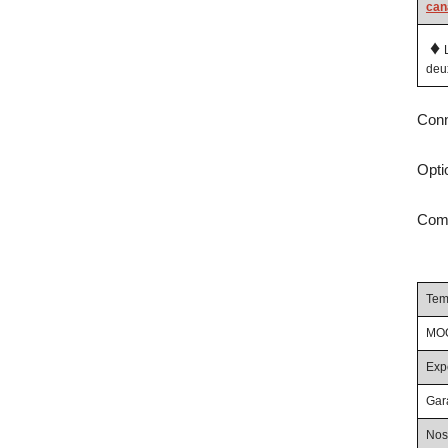
can
♦
deux
Conn
Opti
Comb
Tem
MOQ
Exp
Gara
Nos 