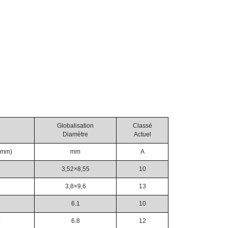
Globalisation
Classé
Diamètre
Actuel
(mm)
mm
A
2
3,52×8,55
10
1
3,8×9,6
13
2
6.1
10
4
6.8
12