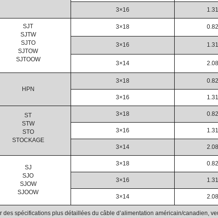
3×16
1.3
SJT
3×18
0.8
SJTW
SJTO
3×16
1.3
SJTOW
SJTOOW
3×14
2.0
3×18
0.8
HPN
3×16
1.3
3×18
0.8
ST
STW
3×16
1.3
STO
STOCKAGE
3×14
2.0
3×18
0.8
SJ
SJO
3×16
1.3
SJOW
SJOOW
3×14
2.0
 des spécifications plus détaillées du câble d’alimentation américain/canadien, veui