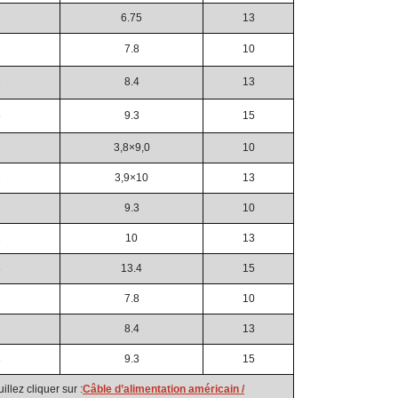
1
6.75
13
2
7.8
10
1
8.4
13
8
9.3
15
2
3,8×9,0
10
1
3,9×10
13
2
9.3
10
1
10
13
8
13.4
15
2
7.8
10
1
8.4
13
8
9.3
15
llez cliquer sur :
Câble d’alimentation américain /