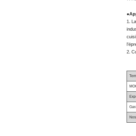
●
Ap
1. L
indu
cuisi
l’épr
2. C
Tem
MOQ
Exp
Gara
Nos 