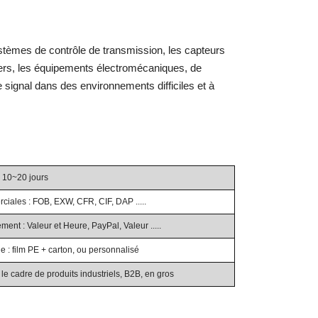
ystèmes de contrôle de transmission, les capteurs
agers, les équipements électromécaniques, de
de signal dans des environnements difficiles et à
: 10~20 jours
iales : FOB, EXW, CFR, CIF, DAP .....
ent : Valeur et Heure, PayPal, Valeur .....
e : film PE + carton, ou personnalisé
le cadre de produits industriels, B2B, en gros