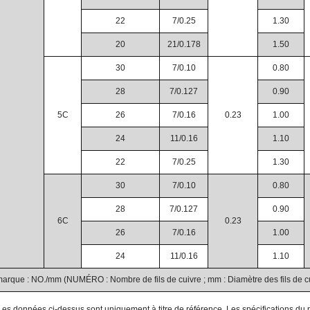
22
7/0.25
1.30
20
21/0.178
1.50
30
7/0.10
0.80
28
7/0.127
0.90
5C
26
7/0.16
0.23
1.00
24
11/0.16
1.10
22
7/0.25
1.30
30
7/0.10
0.80
28
7/0.127
0.90
6C
0.23
26
7/0.16
1.00
24
11/0.16
1.10
arque : NO./mm (NUMÉRO : Nombre de fils de cuivre ; mm : Diamètre des fils de c
Les données ci-dessus sont uniquement à titre de référence. Les spécifications du p