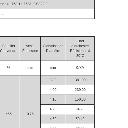
orme : UL758, UL1581, CSA22.2
ues
Chef
Bouclier
Veste
Globalisation
d’orchestre
Couverture
Épaisseur
Diamètre
Résistance à
20°C
%
mm
mm
Ω/KM
3.80
381.00
4.00
239.00
4.10
150.00
4.20
94.20
≥65
0.76
4.60
59.40