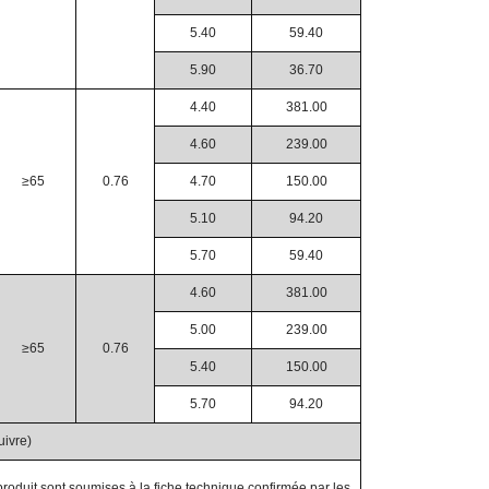
5.40
59.40
5.90
36.70
4.40
381.00
4.60
239.00
≥65
0.76
4.70
150.00
5.10
94.20
5.70
59.40
4.60
381.00
5.00
239.00
≥65
0.76
5.40
150.00
5.70
94.20
uivre)
roduit sont soumises à la fiche technique confirmée par les