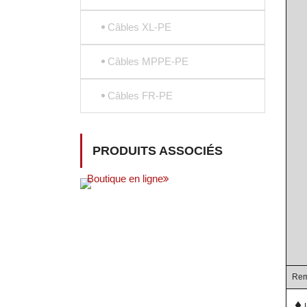
Câbles XL-PE
Câbles MPPE-PE
Câbles FR-PE
PRODUITS ASSOCIÉS
Boutique en ligne
Rem
♦