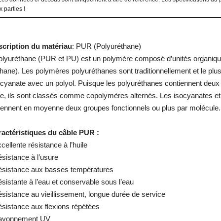
 parties !
cription du matériau
: PUR (Polyuréthane)
olyuréthane (PUR et PU) est un polymère composé d’unités organique
thane). Les polymères polyuréthanes sont traditionnellement et le pl
socyanate avec un polyol. Puisque les polyuréthanes contiennent deu
tre, ils sont classés comme copolymères alternés. Les isocyanates et 
iennent en moyenne deux groupes fonctionnels ou plus par molécule.
actéristiques du câble PUR :
cellente résistance à l’huile
ésistance à l’usure
ésistance aux basses températures
ésistante à l’eau et conservable sous l’eau
ésistance au vieillissement, longue durée de service
ésistance aux flexions répétées
Rayonnement UV