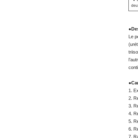
deux
●
Des
Le p
(uré
trii
l’au
cont
●
Car
1. Ex
2. R
3. R
4. R
5. R
6. R
7. 