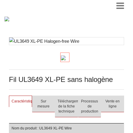
Fil UL3649 XL-PE sans halogène
Caractéristiques
Sur
Téléchargement
Processus
Vente en
mesure
de la fiche
de
ligne
technique
production
Nom du produit : UL3649 XL-PE Wire