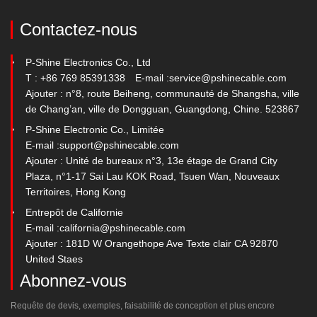
Contactez-nous
P-Shine Electronics Co., Ltd
T : +86 769 85391338
E-mail :
service@pshinecable.com
Ajouter : n°8, route Beiheng, communauté de Shangsha, ville
de Chang’an, ville de Dongguan, Guangdong, Chine. 523867
P-Shine Electronic Co., Limitée
E-mail :
support@pshinecable.com
Ajouter : Unité de bureaux n°3, 13e étage de Grand City
Plaza, n°1-17 Sai Lau KOK Road, Tsuen Wan, Nouveaux
Territoires, Hong Kong
Entrepôt de Californie
E-mail :
california@pshinecable.com
Ajouter : 181D W Orangethope Ave Texte clair CA 92870
United Staes
Abonnez-vous
Requête de devis, exemples, faisabilité de conception et plus encore