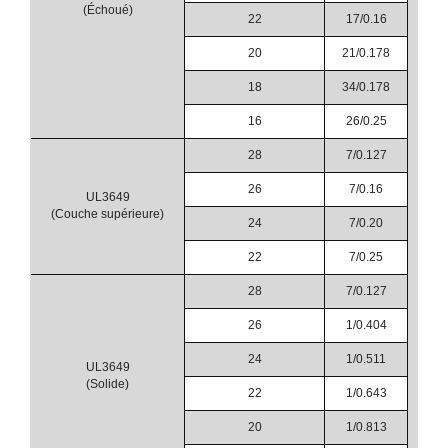
(Échoué)
22
17/0.16
20
21/0.178
18
34/0.178
16
26/0.25
28
7/0.127
1
26
7/0.16
UL3649
(Couche supérieure)
24
7/0.20
22
7/0.25
28
7/0.127
26
1/0.404
24
1/0.511
UL3649
(Solide)
22
1/0.643
20
1/0.813