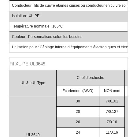
Conducteur : fils de cuivre étainés cuisés ou conducteur en cuivre solide
Isolation : XL-PE
Température nominale : 105°C
Couleur : Personnalisée selon les besoins
Utilisation pour : Câblage interne d’équipements électroniques et électriqu
Fil XL-PE UL3649
Isol
Chef d’orchestre
Épai
UL & cUL Type
Écartement (AWG)
NON./mm
30
7/0.102
28
7/0.127
26
7/0.16
24
11/0.16
UL3649