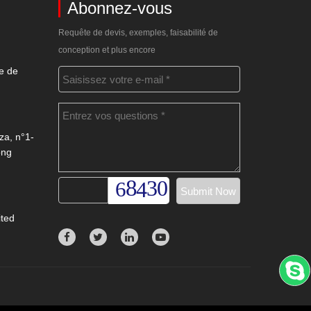
Abonnez-vous
Requête de devis, exemples, faisabilité de
conception et plus encore
e de
za, n°1-
ong
ited