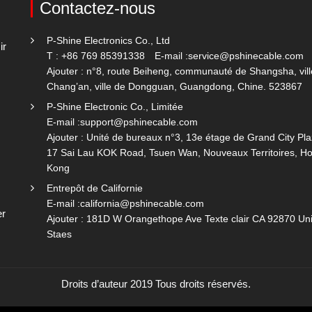
Contactez-nous
P-Shine Electronics Co., Ltd
ir
T : +86 769 85391338
E-mail :
service@pshinecable.com
Ajouter : n°8, route Beiheng, communauté de Shangsha, vill
Chang’an, ville de Dongguan, Guangdong, Chine. 523867
P-Shine Electronic Co., Limitée
E-mail :
support@pshinecable.com
Ajouter : Unité de bureaux n°3, 13e étage de Grand City Pla
17 Sai Lau KOK Road, Tsuen Wan, Nouveaux Territoires, H
Kong
Entrepôt de Californie
E-mail :
california@pshinecable.com
er
Ajouter : 181D W Orangethope Ave Texte clair CA 92870 Un
Staes
Droits d’auteur 2019 Tous droits réservés.