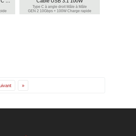
Câble de charge rapide USB C 100W
Câble USB 3.1 100W
Type C à angle droit Mâle à Mâle
pide
GEN 2 10Gbps + 100W Charge rapide
uivant
»