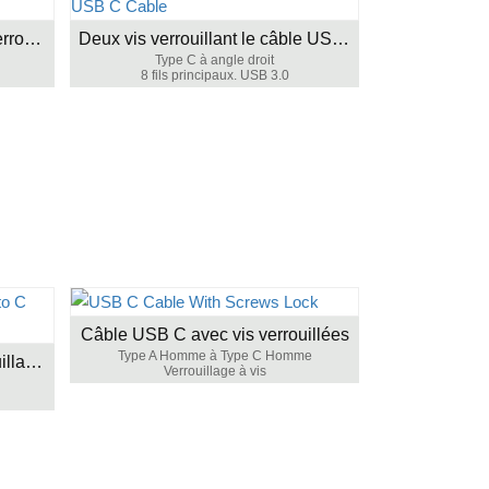
Câble USB C à angle droit verrouillant la vis
Deux vis verrouillant le câble USB C à angle droit
Type C à angle droit
8 fils principaux. USB 3.0
Câble USB C avec vis verrouillées
Type A Homme à Type C Homme
Câble USB C vers C à verrouillage à vis unique
Verrouillage à vis