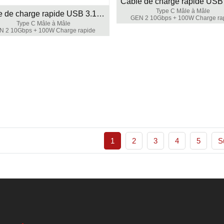
Type C Mâle à Mâle
Câble de charge rapide USB 3.1 100W
GEN 2 10Gbps + 100W Charge ra
Type C Mâle à Mâle
N 2 10Gbps + 100W Charge rapide
1
2
3
4
5
S