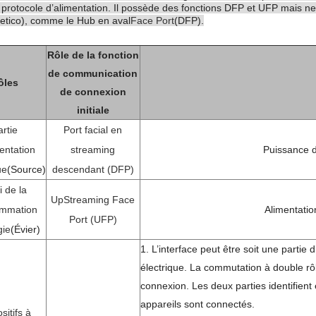
 protocole d’alimentation. Il possède des fonctions DFP et UFP mais n
etico), comme le Hub en aval
Face Port
(DFP).
Rôle de la fonction
de communication
ôles
de connexion
initiale
rtie
Port facial en
entation
streaming
Puissance de
ue
(Source)
descendant (DFP)
i de la
UpStreaming Face
mmation
Alimentatio
Port (UFP)
gie
(Évier)
1. L’interface peut être soit une partie
électrique. La commutation à double rô
connexion. Les deux parties identifient 
appareils sont connectés.
sitifs à