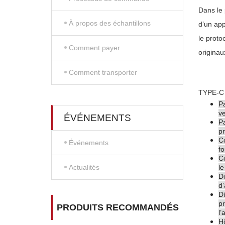
Dans le 
À propos des échantillons
d’un app
le proto
Comment payer
originau
Comment transporter
TYPE-C d
Pa
ve
ÉVÉNEMENTS
Pa
pr
Co
Événements
fo
Co
Actualités
le
Do
d’
Di
pr
PRODUITS RECOMMANDÉS
l’
Hô