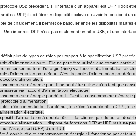
protocole USB précédent, si l’interface d’un appareil est DFP, il doit être
areil est UFP, il doit être un dispositif esclave ou avoir la fonction d’
cole de chargement, il permet de basculer entre les dispositifs maîtres e
x. Une interface DFP n’est pas seulement un hôte USB, et une interfac
éfinit plus de types de rôles par rapport à la spécification USB précéde
rtie d’alimentation pure : Elle ne peut être utilisée que comme partie
rs un consommateur d’énergie (Sink) via l’accord d’alimentation électr
rtie d’alimentation par défaut : C’est la partie d’alimentation par déf
otocole d’alimentation.
nsommateur d’énergie pur : Il ne peut être utilisé qu’en tant que cons
urnisseur via l’accord d’alimentation électrique.
nsommateur d’énergie par défaut : C’est le consommateur d’énergie par
 protocole d’alimentation.
uble rôle commutable : Par défaut, les rôles à double rôle (DRP), les 
alimentation électrique.
spositif d’alimentation à double rôle : Il fonctionne par défaut en double 
otocole d’alimentation. Il dispose de fonctions DFP et UFP mais ne p
amont
Visage
port (UFP) d’un HUB.
te à double rôle et consommant en énergie : Il fonctionne par défaut en