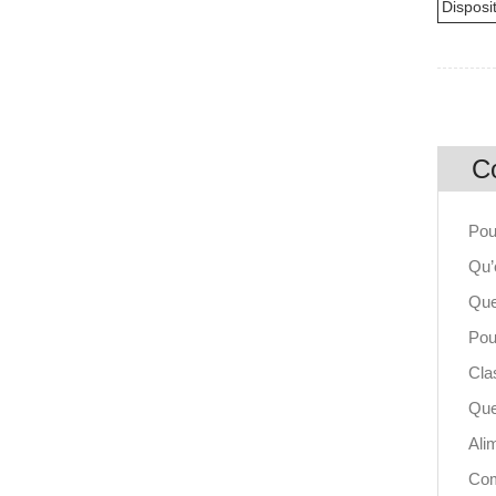
Disposit
C
Pou
Qu’
Que
Pou
Clas
Que
Ali
Com