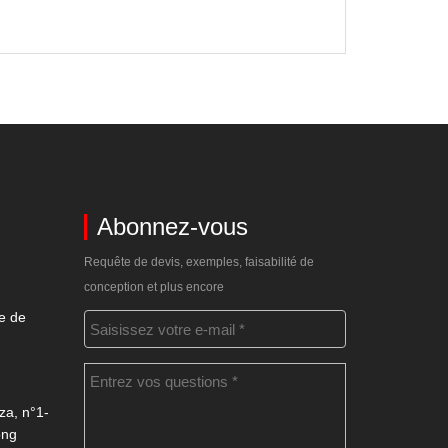
Abonnez-vous
Requête de devis, exemples, faisabilité de
conception et plus encore
e de
za, n°1-
ong