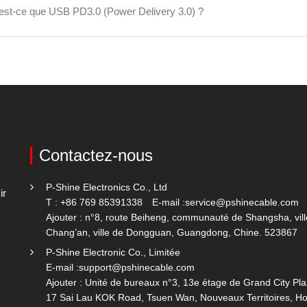
est-ce que USB PD3.0 (Power Delivery 3.0) ?
Contactez-nous
P-Shine Electronics Co., Ltd
ir
T : +86 769 85391338
E-mail :
service@pshinecable.com
Ajouter : n°8, route Beiheng, communauté de Shangsha, vill
Chang’an, ville de Dongguan, Guangdong, Chine. 523867
P-Shine Electronic Co., Limitée
E-mail :
support@pshinecable.com
Ajouter : Unité de bureaux n°3, 13e étage de Grand City Pla
17 Sai Lau KOK Road, Tsuen Wan, Nouveaux Territoires, H