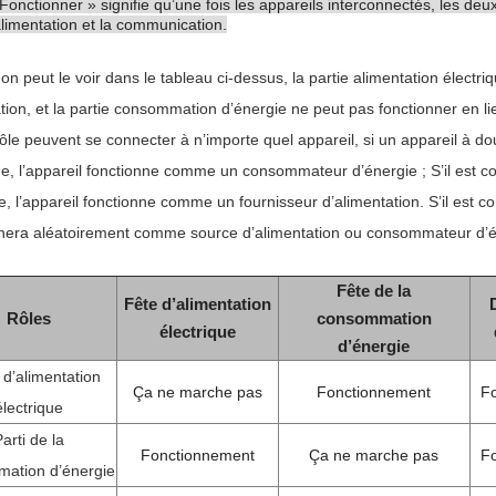
Fonctionner » signifie qu’une fois les appareils interconnectés, les deux
alimentation et la communication.
 peut le voir dans le tableau ci-dessus, la partie alimentation électriq
tion, et la partie consommation d’énergie ne peut pas fonctionner en li
ôle peuvent se connecter à n’importe quel appareil, si un appareil à do
ue, l’appareil fonctionne comme un consommateur d’énergie ; S’il est
e, l’appareil fonctionne comme un fournisseur d’alimentation. S’il est co
nnera aléatoirement comme source d’alimentation ou consommateur d’é
Fête de la
Fête d’alimentation
Rôles
consommation
électrique
d’énergie
 d’alimentation
Ça ne marche pas
Fonctionnement
F
électrique
arti de la
Fonctionnement
Ça ne marche pas
F
ation d’énergie