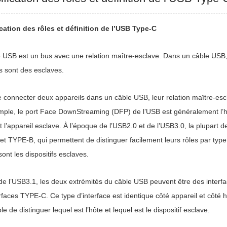
ication des rôles et définition de l’USB Type-C
 USB est un bus avec une relation maître-esclave. Dans un câble USB, i
s sont des esclaves.
 connecter deux appareils dans un câble USB, leur relation maître-es
ple, le port Face DownStreaming (DFP) de l’USB est généralement l’h
t l’appareil esclave. À l’époque de l’USB2.0 et de l’USB3.0, la plupart de
t TYPE-B, qui permettent de distinguer facilement leurs rôles par ty
sont les dispositifs esclaves.
 de l’USB3.1, les deux extrémités du câble USB peuvent être des interf
rfaces TYPE-C. Ce type d’interface est identique côté appareil et côté h
e de distinguer lequel est l’hôte et lequel est le dispositif esclave.