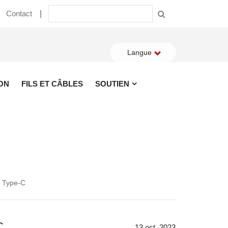
Contact
Langue
ON
FILS ET CÂBLES
SOUTIEN
SB Type-C
C
13 oct. 2023