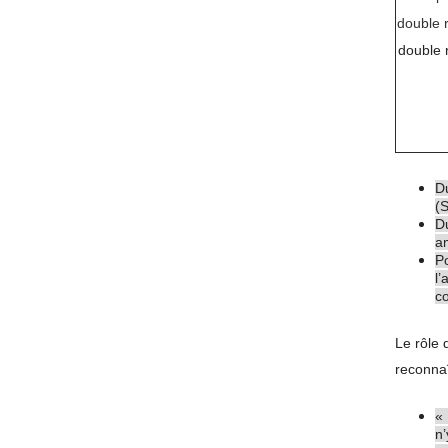
double 
double 
Du
(S
Du
a
Po
l’
co
Le rôle 
reconnaî
« 
n’