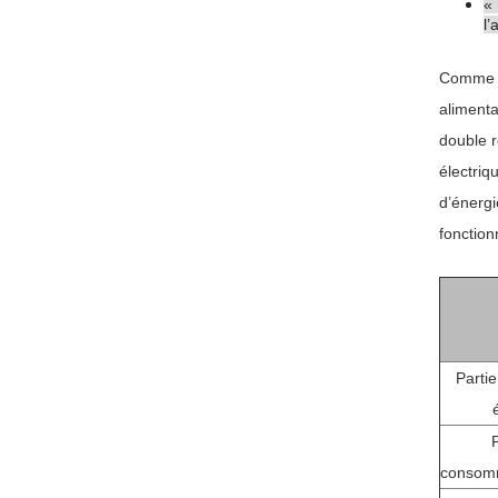
« 
l’
Comme on
alimenta
double r
électriq
d’énergi
fonctio
Partie
P
consomm