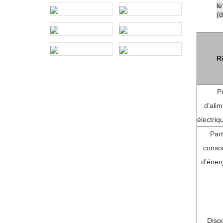
le
(d
R
Pa
d’alim
électriq
Part
conso
d’éner
Dispo