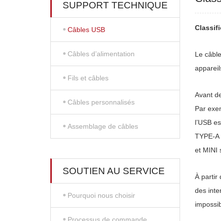
SUPPORT TECHNIQUE
Classif
Câbles USB
Câbles d’alimentation
Le câble
appareil
Fils et câbles
Avant de
Câbles personnalisés
Par exem
l’USB es
Assemblage de câbles
TYPE-A e
et MINI 
SOUTIEN AU SERVICE
À partir
des inte
Pourquoi nous choisir
impossibl
Processus de commande