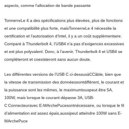
aspects, comme l’allocation de bande passante
Tonnerre
Le 4 a des spécifications plus élevées, plus de fonctions
et une compatibilité plus forte, mais
Tonnerre
Le 4 nécessite la
certification et l’autorisation d’Intel, il y a un coût supplémentaire.
Comparé à Thunderbolt 4, l’USB4 n’a pas d’exigences excessives
et est plus polyvalent. Donc, à l’avenir, Thunderbolt 4 et USB4 se
complèteront et coexisteront sans aucun doute.
Les différentes versions de l’USB C ci-dessus
à
C
Câble
, bien que
la vitesse de transmission des données
sont
différent, le courant et
la puissance sont les mêmes, le maximum
tous
peut être 5A,
100W, mais lorsque le courant dépasse 3A, USB-
C
Connecteur
avec E-M
Arche
Puce
sont
nécessaire, ou lorsque le fil
d’alimentation est assez épais,
aussi
peut atteindre 100W sans E-
M
Arche
Puce