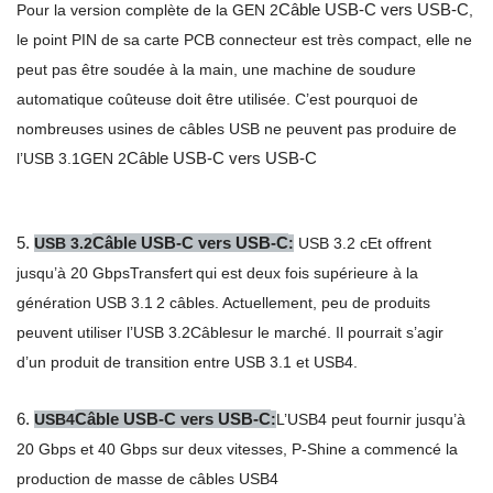
Câble USB-C vers USB-C
Pour la version complète de la GEN 2
,
le point PIN de sa carte PCB connecteur est très compact
, elle ne
peut pas être soudée à la main, une machine de soudure
automatique coûteuse doit être utilisée. C’est pourquoi de
nombreuses usines de câbles USB ne peuvent pas produire de
Câble USB-C vers USB-C
l’USB 3.1
GEN 2
5.
Câble USB-C vers USB-C
USB 3.2
:
USB 3.2 c
Et offrent
jusqu’à 20 Gbps
Transfert
qui est deux fois supérieure à la
génération USB 3.1
2 câbles. Actuellement, peu de produits
peuvent utiliser l’USB 3.2
Câble
sur le marché. Il pourrait s’agir
d’un produit de transition entre USB 3.1 et USB4.
6.
Câble USB-C vers USB-C
USB4
:
L’USB4 peut fournir jusqu’à
20 Gbps et 40 Gbps sur deux vitesses, P-Shine a commencé la
production de masse de câbles USB4