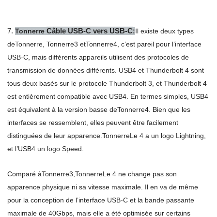
7.
Câble USB-C vers USB-C
Tonnerre
:
Il existe deux types
de
Tonnerre
,
Tonnerre
3 et
Tonnerre
4, c’est pareil pour l’interface
USB-C, mais différents appareils utilisent des protocoles de
transmission de données différents. USB4 et Thunderbolt 4 sont
tous deux basés sur le protocole Thunderbolt 3, et Thunderbolt 4
est entièrement compatible avec USB4. En termes simples, USB4
est équivalent à la version basse de
Tonnerre
4. Bien que les
interfaces se ressemblent, elles peuvent être facilement
distinguées de leur apparence.
Tonnerre
Le 4 a un logo Lightning,
et l’USB4 un logo Speed.
Comparé à
Tonnerre
3,
Tonnerre
Le 4 ne change pas son
apparence physique ni sa vitesse maximale. Il en va de même
pour la conception de l’interface USB-C et la bande passante
maximale de 40Gbps, mais elle a été optimisée sur certains