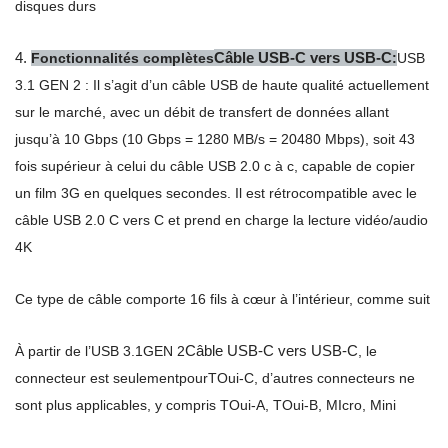
disques durs
4.
Câble USB-C vers USB-C
Fonctionnalités complètes
:
USB
3.1 GEN 2 : Il s’agit d’un câble USB de haute qualité actuellement
sur le marché, avec un débit de transfert de données allant
jusqu’à 10 Gbps (10 Gbps = 1280 MB/s = 20480 Mbps), soit 43
fois supérieur à celui du câble USB 2.0 c à c, capable de copier
un film 3G en quelques secondes. Il est rétrocompatible avec le
câble USB 2.0 C vers C et prend en charge la lecture vidéo/audio
4K
Ce type de câble comporte 16 fils à cœur à l’intérieur, comme suit
Câble USB-C vers USB-C
À partir de l’USB 3.1
GEN 2
, le
connecteur est seulement
pour
T
Oui-
C, d’autres connecteurs ne
sont plus applicables, y compris T
Oui-
A, T
Oui-
B, M
Icro
, M
ini