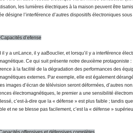
atisation, les lumières électriques à la maison peuvent être tam
e désigne l’interférence d’autres dispositifs électroniques sous
D
Capacités d’efense
il y a un
Lance
, il y a
a
Bouclier
, et lorsqu’il y a interférence éle
magnétique. Ce qui suit présente notre deuxième protagoniste : 
férence à la facilité de la dégradation des performances des éq
magnétiques externes. Par exemple, elle est également dérangé
es images d’écran de télévision seront déformées, d’autres non
rences électromagnétiques, le premier a une sensibilité électrom
blessé, c’est-à-dire que la « défense » est plus faible ; tandis q
ible et ne se blesse pas facilement, c’est la « défense » supérie
apacités offensives et défensives complètes