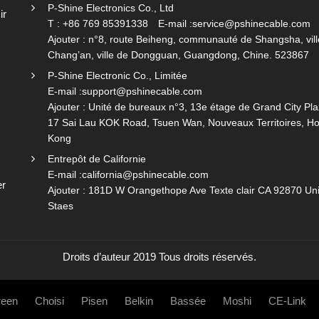
P-Shine Electronics Co., Ltd
ir
T : +86 769 85391338
E-mail :
service@pshinecable.com
Ajouter : n°8, route Beiheng, communauté de Shangsha, vill
Chang’an, ville de Dongguan, Guangdong, Chine. 523867
P-Shine Electronic Co., Limitée
E-mail :
support@pshinecable.com
Ajouter : Unité de bureaux n°3, 13e étage de Grand City Pla
17 Sai Lau KOK Road, Tsuen Wan, Nouveaux Territoires, H
Kong
Entrepôt de Californie
E-mail :
california@pshinecable.com
er
Ajouter : 181D W Orangethope Ave Texte clair CA 92870 Un
Staes
Droits d’auteur 2019 Tous droits réservés.
een
Choisi
Pisen
Belkin
Bassée
Moshi
CE-Link