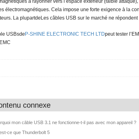
magnétiques à rayonner vers l’espace extérieur (faible attaque), d’
s électromagnétiques. Cela impose une forte exigence à la conc
teurs
. La plupart
de
Les câbles USB sur le marché ne répondent
ble USB
s
de
P-SHINE ELECTRONIC TECH LTD
peut tester l’EM
t EMC
ontenu connexe
rquoi mon câble USB 3.1 ne fonctionne-t-il pas avec mon appareil ?
est-ce que Thunderbolt 5