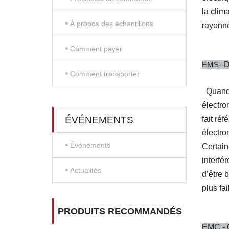
la clim
À propos des échantillons
rayonné
Comment payer
EMS--
Comment transporter
Quand 
électro
ÉVÉNEMENTS
fait ré
électro
Événements
Certain
interfé
Actualités
d’être 
plus fa
PRODUITS RECOMMANDÉS
EMC - C