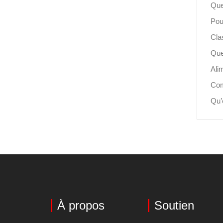
Que
Pou
Clas
Que
Ali
Com
Qu’
À propos
Soutien