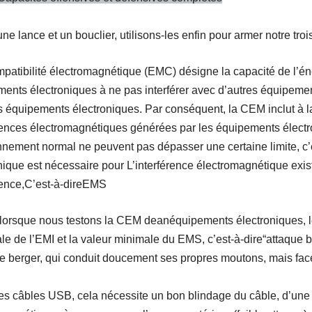
ne lance et un bouclier, utilisons-les enfin pour armer notre tro
patibilité électromagnétique (EMC) désigne la capacité de l’é
ents électroniques à ne pas interférer avec d’autres équipeme
s équipements électroniques. Par conséquent, la CEM inclut à la 
rences électromagnétiques générées par les équipements électr
nnement normal ne peuvent pas dépasser une certaine limite, c’
nique est nécessaire pour L’interférence électromagnétique exis
rence,
C’est-à-dire
EMS
 lorsque nous testons la CEM de
an
équipements électroniques, l
e de l’EMI et la valeur minimale du EMS, c’est-à-dire
“
attaque b
e berger, qui conduit doucement ses propres moutons, mais face à
es câbles USB, cela nécessite un bon blindage du câble, d’une p