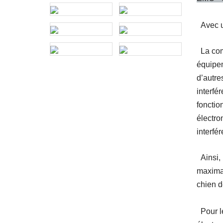
Avec u
La com
équipem
d’autre
interfé
fonctio
électro
interfé
Ainsi,
maximal
chien d
Pour l