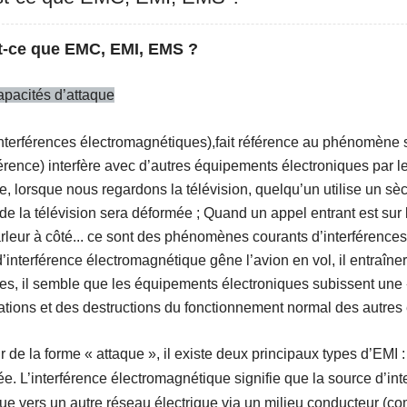
t-ce que EMC, EMI, EMS ?
pacités d’attaque
nterférences électromagnétiques)
,
fait référence au phénomène 
férence) interfère avec d’autres équipements électroniques par 
, lorsque nous regardons la télévision, quelqu’un utilise un sè
 de la télévision sera déformée ; Quand un appel entrant est sur l
rleur à côté... ce sont des phénomènes courants d’interférences
d’interférence électromagnétique gêne l’avion en vol, il entraî
s, il semble que les équipements électroniques subissent une «
ations et des destructions du fonctionnement normal des autre
ir de la forme « attaque », il existe deux principaux types d’EMI : 
e. L’interférence électromagnétique signifie que la source d’int
que vers un autre réseau électrique via un milieu conducteur (c