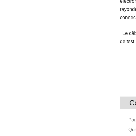
électro
rayonde
connec
Le câ
de tes
C
Pou
Qu’