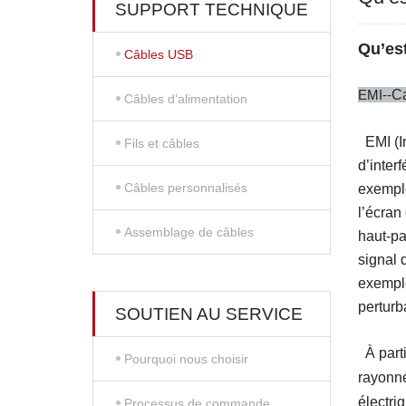
SUPPORT TECHNIQUE
Qu’es
Câbles USB
EMI--
Ca
Câbles d’alimentation
EMI (I
Fils et câbles
d’inter
Câbles personnalisés
exemple
l’écran
Assemblage de câbles
haut-pa
signal 
exemple
perturb
SOUTIEN AU SERVICE
À part
Pourquoi nous choisir
rayonné
électri
Processus de commande