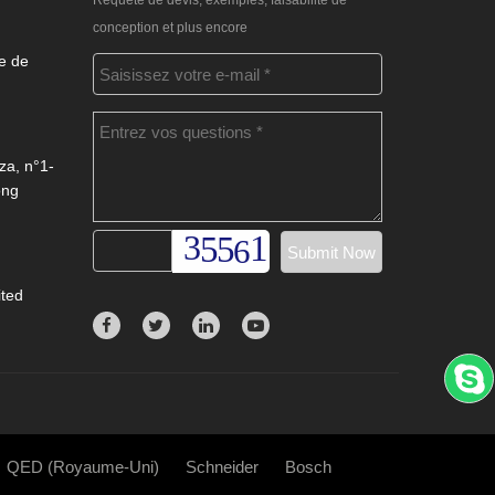
Requête de devis, exemples, faisabilité de
conception et plus encore
e de
za, n°1-
ong
ited
QED (Royaume-Uni)
Schneider
Bosch