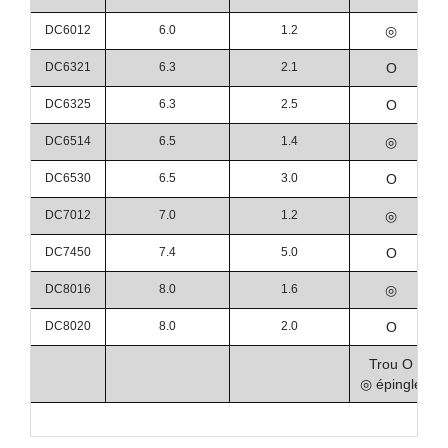
DC6012
6.0
1.2
◎
DC6321
6.3
2.1
O
DC6325
6.3
2.5
O
DC6514
6.5
1.4
◎
DC6530
6.5
3.0
O
DC7012
7.0
1.2
◎
DC7450
7.4
5.0
O
DC8016
8.0
1.6
◎
DC8020
8.0
2.0
O
Trou O
◎ épingle