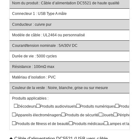
Nom du produit : Câble d’alimentation DC5521 de haute qualité
Connecteur 1 : USB Type A mâle
Conducteur : cuivre pur
Modèle de câble : UL2464 ou personnalisé
Courant/tension nominale : 5A/30V DC
Durée de vie : 5000 cycles
Résistance : 100mΩ max
Matériau d’isolation : PVC
Couleur de la veste : Noire, blanche, grise ou sur mesure
Produits applicables :
□
□
□
□
Décodeurs
Produits audiovisuels
Produits numériques
Produits d
□
□
□
□
Appareils électroménagers
Produits de sécurité
Jouets
Périphérique
□
□
□
Produits de fitness et de beauté
Produits médicaux
Lampes et lantern
◆ Câble d’alimentation DC5521 (USB vers câble