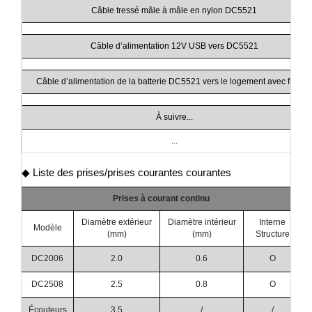
Câble tressé mâle à mâle en nylon DC5521
Câble d’alimentation 12V USB vers DC5521
Câble d’alimentation de la batterie DC5521 vers le logement avec fusibl
À suivre...
...
◆ Liste des prises/prises courantes courantes
Prises à courant continu
Diamètre extérieur
Diamètre intérieur
Interne
Modèle
(mm)
(mm)
Structure
DC2006
2.0
0.6
O
DC2508
2.5
0.8
O
Écouteurs
3.5
/
/