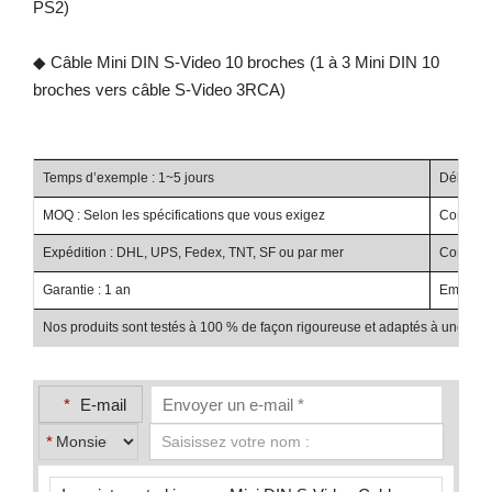
PS2)
◆ Câble Mini DIN S-Video 10 broches (1 à 3 Mini DIN 10
broches vers câble S-Video 3RCA)
Temps d’exemple : 1~5 jours
Délai de 
MOQ : Selon les spécifications que vous exigez
Conditio
Expédition : DHL, UPS, Fedex, TNT, SF ou par mer
Condition
Garantie : 1 an
Emballag
Nos produits sont testés à 100 % de façon rigoureuse et adaptés à une utilis
*
E-mail
*