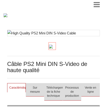
Câble PS2 Mini DIN S-Video de
haute qualité
Caractéristiques
Sur
Téléchargement
Processus
Vente en
mesure
de la fiche
de
ligne
technique
production