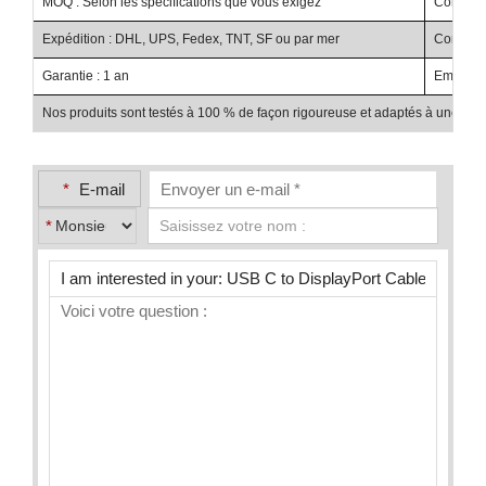
MOQ : Selon les spécifications que vous exigez
Conditio
Expédition : DHL, UPS, Fedex, TNT, SF ou par mer
Condition
Garantie : 1 an
Emballag
Nos produits sont testés à 100 % de façon rigoureuse et adaptés à une utilis
*
E-mail
*