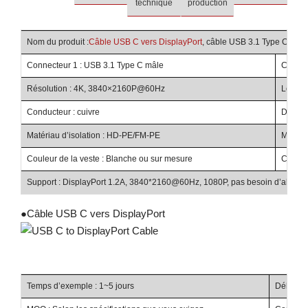
technique
production
Nom du produit :
Câble USB C vers DisplayPort
, câble USB 3.1 Type C ver
Connecteur 1 : USB 3.1 Type C mâle
Connec
Résolution : 4K, 3840×2160P@60Hz
Longue
Conducteur : cuivre
Diamèt
Matériau d’isolation : HD-PE/FM-PE
Matéria
Couleur de la veste : Blanche ou sur mesure
Couleur
Support : DisplayPort 1.2A, 3840*2160@60Hz, 1080P, pas besoin d’alimenta
●
Câble USB C vers DisplayPort
Temps d’exemple : 1~5 jours
Délai de 