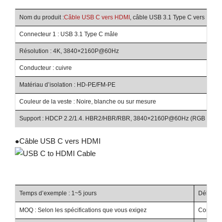
Nom du produit :
Câble USB C vers HDMI
, câble USB 3.1 Type C vers HDMI
Connecteur 1 : USB 3.1 Type C mâle
Co
Résolution : 4K, 3840×2160P@60Hz
Lo
Conducteur : cuivre
Di
Matériau d’isolation : HD-PE/FM-PE
Ma
Couleur de la veste : Noire, blanche ou sur mesure
Ce
Support : HDCP 2.2/1.4. HBR2/HBR/RBR, 3840×2160P@60Hz (RGB 4:4:4)
●
Câble USB C vers HDMI
Temps d’exemple : 1~5 jours
Délai de 
MOQ : Selon les spécifications que vous exigez
Conditio